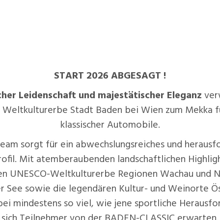
HOME
TEILNAHME
REGLEMENT
CON
START 2026 ABGESAGT !
cher Leidenschaft und majestätischer Eleganz
ver
Weltkulturerbe Stadt Baden bei Wien zum Mekka f
klassischer Automobile.
eam sorgt für ein abwechslungsreiches und herausf
ofil. Mit atemberaubenden landschaftlichen Highlig
gen UNESCO-Weltkulturerbe Regionen Wachau und N
r See sowie die legendären Kultur- und Weinorte Ös
bei mindestens so viel, wie jene sportliche Herausfo
sich Teilnehmer von der BADEN-CLASSIC erwarten.