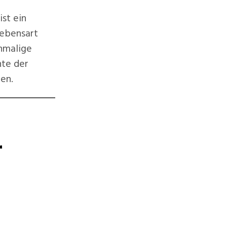
ist ein
Lebensart
nmalige
nte der
en.
r