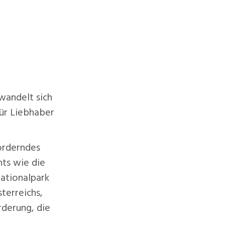
COURS
INFORMATION
PARTNER
KONTAKT
wandelt sich
ür Liebhaber
orderndes
hts wie die
ationalpark
terreichs,
rderung, die