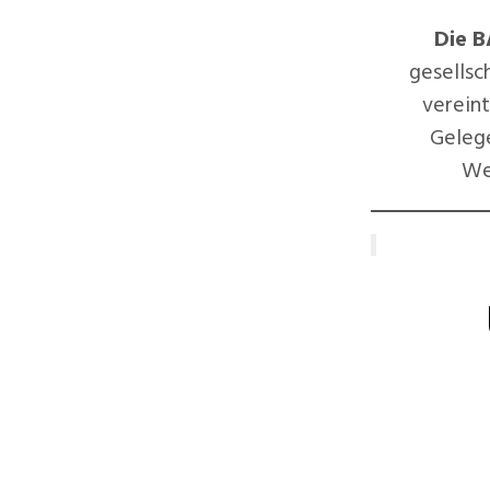
Die B
gesellsc
verein
Gelege
We